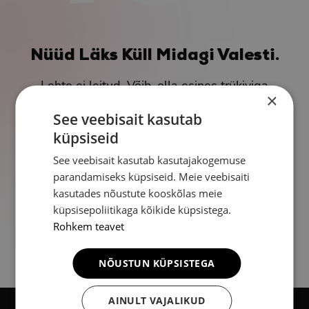
Nüüd Läks Küll Midagi Valesti.
Lehte ei leitud. Võib-olla esines trükiviga
×
või on lehe asukoht muutunud.
See veebisait kasutab
küpsiseid
Tagasi avalehele
See veebisait kasutab kasutajakogemuse
parandamiseks küpsiseid. Meie veebisaiti
kasutades nõustute kooskõlas meie
küpsisepoliitikaga kõikide küpsistega.
Rohkem teavet
NÕUSTUN KÜPSISTEGA
AINULT VAJALIKUD