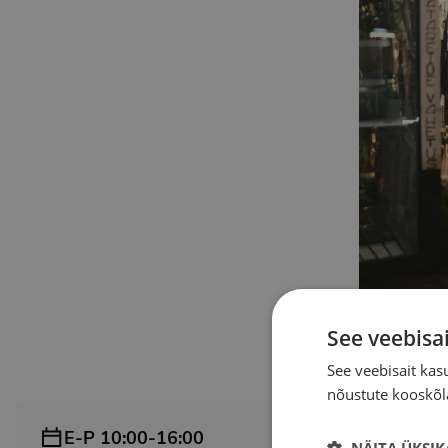
See veebisa
See veebisait ka
nõustute kooskõla
E-P 10:00-16:00
NÄITA ÜKSIK