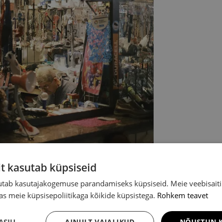
it kasutab küpsiseid
sutab kasutajakogemuse parandamiseks küpsiseid. Meie veebisaiti
s meie küpsisepoliitikaga kõikide küpsistega.
Rohkem teavet
ASJU
AINULT VAJALIKUD
NÕUSTUN K