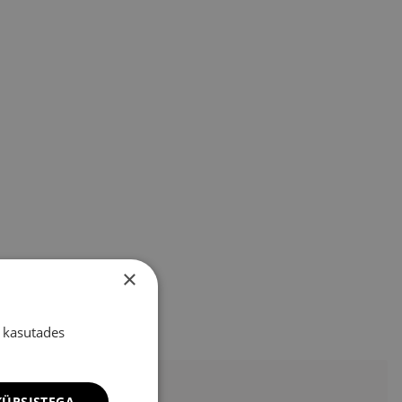
×
 kasutades
ÜPSISTEGA